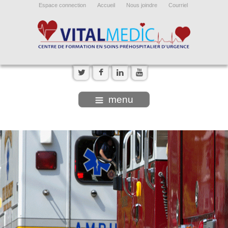
Espace connection
Accueil
Nous joindre
Courriel
menu